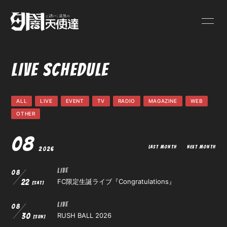
HOME
INFORMATION
LIVE SCHEDULE
LIVE SCHEDULE
ONEMAN
ALL
LIVE
EVENT
TV
RADIO
MAGAZINE
WEB
PROFILE
VIDEO
OTHER
08
DISCOGRAPHY
GOODS
LAST MONTH
NEXT MONTH
2026
LIVE
08
BLOG
MOVIE
FC限定⽣誕ライブ『Congratulations』
22
[SAT]
LIVE
PHOTO
Q&A
08
RUSH BALL 2026
30
[SUN]