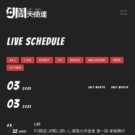
HOME
INFORMATION
LIVE SCHEDULE
LIVE SCHEDULE
ONEMAN
ALL
LIVE
EVENT
TV
RADIO
MAGAZINE
WEB
PROFILE
VIDEO
OTHER
03
DISCOGRAPHY
GOODS
LAST MONTH
NEXT MONTH
2025
03
BLOG
MOVIE
2025
PHOTO
Q&A
LIVE
03
FC限定:夕闇に誘いし漆黒の天使達 第一回 単独興行
22
[SAT]