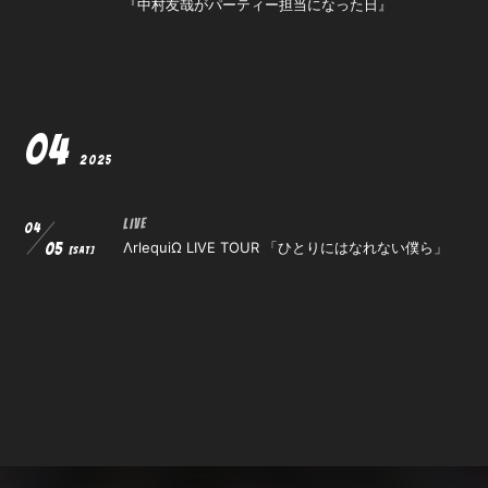
『中村友哉がパーティー担当になった日』
会員登録
ログイン
04
2025
LIVE
04
ΛrlequiΩ LIVE TOUR 「ひとりにはなれない僕ら」
05
[SAT]