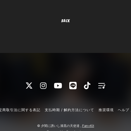
BACK
定商取引法に関する表記
支払時期 / 解約方法について
推奨環境
ヘルプ 
© 夕闇に誘いし漆黒の天使達 ,
Fan+Kit