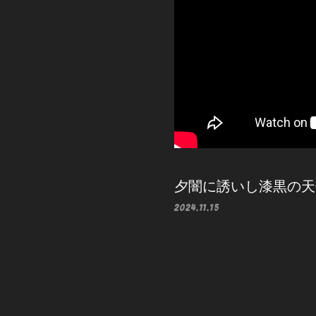
夕闇に誘いし漆黒の天使達『S
2024.11.15