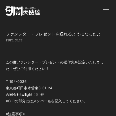
HOME
INFORMATION
ファンレター・プレゼントを送れるようになったよ！
2025.05.13
LIVE SCHEDULE
ONEMAN
PROFILE
VIDEO
この度ファンレター・プレゼントの送付先を設定いたしまし
た！ぜひご利用ください！
DISCOGRAPHY
GOODS
〒194-0036
東京都町田市木曽東3-31-24
BLOG
MOVIE
合同会社twilight 〇〇宛
※○○の部分にはメンバー名を記入してください。
PHOTO
Q&A
※注意事項※