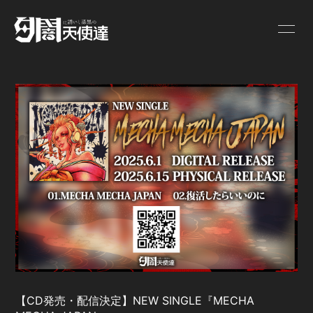
HOME
INFORMATION
LIVE SCHEDULE
ONEMAN
PROFILE
VIDEO
DISCOGRAPHY
GOODS
BLOG
MOVIE
PHOTO
Q&A
【CD発売・配信決定】NEW SINGLE『MECHA