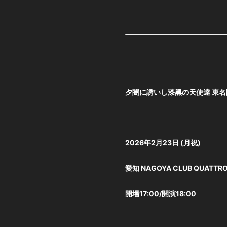
⼣闇に誘いし漆⿊の天使達 東
2026年2⽉23⽇ (⽉祝)
愛知 NAGOYA CLUB QUATTR
開場17:00/開演18:00